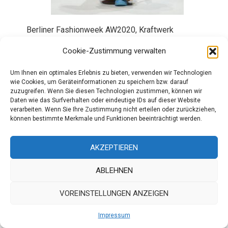
Berliner Fashionweek AW2020, Kraftwerk
Text: Boris Marberg
Cookie-Zustimmung verwalten
Bilder: Andreas Hofrichter
Um Ihnen ein optimales Erlebnis zu bieten, verwenden wir Technologien
wie Cookies, um Geräteinformationen zu speichern bzw. darauf
zuzugreifen. Wenn Sie diesen Technologien zustimmen, können wir
Fragen stellen kommt vor der Handlung des
Daten wie das Surfverhalten oder eindeutige IDs auf dieser Website
verarbeiten. Wenn Sie Ihre Zustimmung nicht erteilen oder zurückziehen,
Notwendigen. Die Designerin präsentierte ihre
können bestimmte Merkmale und Funktionen beeinträchtigt werden.
neue Herbst- und Winterkollektion für das Jahr
2020 wieder im Rahmen der Berliner Fashion
AKZEPTIEREN
Week im Kraftwerk Berlin, einem ehemaligen
Heizkraftwerk und angesagten Ort für
ABLEHNEN
avantgardistische Veranstaltungen. Gerade diese
VOREINSTELLUNGEN ANZEIGEN
Umgebung passt als Kontrast sehr gut zu der
neuen Kollektion von Rebekka Ruétz, die diese
Impressum
Fragen aufgreift.