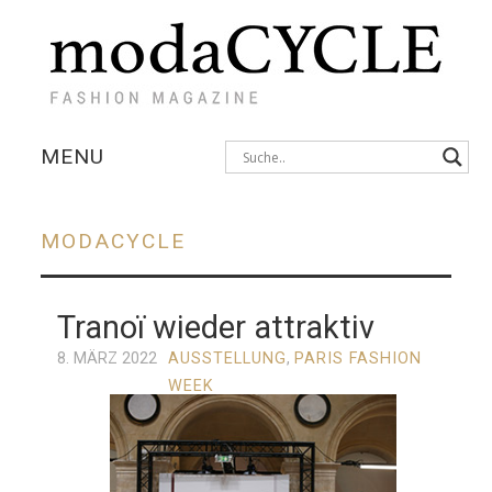
MENU
KOLLEKTIONEN
MODACYCLE
AUSSTELLUNGEN
Tranoï wieder attraktiv
FOTOSTRECKEN
Post
navigation
8. MÄRZ 2022
AUSSTELLUNG
,
PARIS FASHION
INTERVIEWS
WEEK