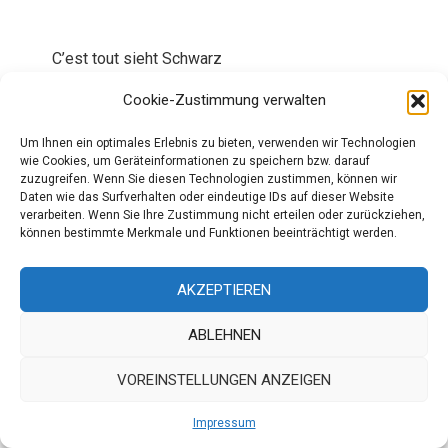
C’est tout sieht Schwarz
Text: Bea Twenning
Cookie-Zustimmung verwalten
Bilder: Boris Marberg
Um Ihnen ein optimales Erlebnis zu bieten, verwenden wir Technologien
wie Cookies, um Geräteinformationen zu speichern bzw. darauf
Pariser Mädchenhaftigkeit verbindet sich mit
zuzugreifen. Wenn Sie diesen Technologien zustimmen, können wir
Daten wie das Surfverhalten oder eindeutige IDs auf dieser Website
dem derben Chic Berlins, so lautet die
verarbeiten. Wenn Sie Ihre Zustimmung nicht erteilen oder zurückziehen,
Selbstdefinition des Labels. Das ist C’est tout –
können bestimmte Merkmale und Funktionen beeinträchtigt werden.
ein spannendes Spiel der Gegensätze, dabei
immer unschuldig und düster zugleich. Ein
AKZEPTIEREN
Zusammenspiel von Materialien, die
ABLEHNEN
unterschiedlicher nicht sein können und dennoch
immer den Puls der Zeit treffen.
VOREINSTELLUNGEN ANZEIGEN
Impressum