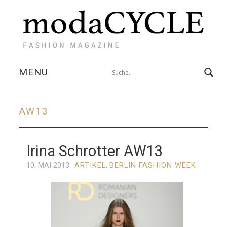
MENU
KOLLEKTIONEN
AW13
AUSSTELLUNGEN
Ir​ina Schrotter AW13
FOTOSTRECKEN
Post
navigation
10. MAI 2013
ARTIKEL
,
BERLIN FASHION WEEK
INTERVIEWS