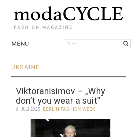
MENU
KOLLEKTIONEN
UKRAINE
AUSSTELLUNGEN
Viktoranisimov – „Why
FOTOSTRECKEN
Post
don’t you wear a suit“
navigation
INTERVIEWS
6. JULI 2025
BERLIN FASHION WEEK