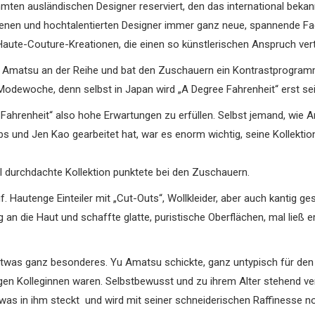
timmten ausländischen Designer reserviert, den das international b
edenen und hochtalentierten Designer immer ganz neue, spannende F
e Haute-Couture-Kreationen, die einen so künstlerischen Anspruch ve
u Amatsu an der Reihe und bat den Zuschauern ein Kontrastprogramm
Modewoche, denn selbst in Japan wird „A Degree Fahrenheit“ erst sei
 Fahrenheit“ also hohe Erwartungen zu erfüllen. Selbst jemand, wie 
s und Jen Kao gearbeitet hat, war es enorm wichtig, seine Kollektio
ll durchdachte Kollektion punktete bei den Zuschauern.
 Hautenge Einteiler mit „Cut-Outs“, Wollkleider, aber auch kantig ges
an die Haut und schaffte glatte, puristische Oberflächen, mal ließ er
etwas ganz besonderes. Yu Amatsu schickte, ganz untypisch für d
rigen Kolleginnen waren. Selbstbewusst und zu ihrem Alter stehend ver
was in ihm steckt und wird mit seiner schneiderischen Raffinesse noc