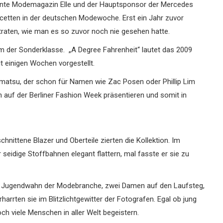
ekannte Modemagazin Elle und der Hauptsponsor der Mercedes
acetten in der deutschen Modewoche. Erst ein Jahr zuvor
rtraten, wie man es so zuvor noch nie gesehen hatte.
 der Sonderklasse. „A Degree Fahrenheit“ lautet das 2009
t einigen Wochen vorgestellt.
Amatsu, der schon für Namen wie Zac Posen oder Phillip Lim
n auf der Berliner Fashion Week präsentieren und somit in
chnittene Blazer und Oberteile zierten die Kollektion. Im
 seidige Stoffbahnen elegant flattern, mal fasste er sie zu
en Jugendwahn der Modebranche, zwei Damen auf den Laufsteg,
harrten sie im Blitzlichtgewitter der Fotografen. Egal ob jung
h viele Menschen in aller Welt begeistern.