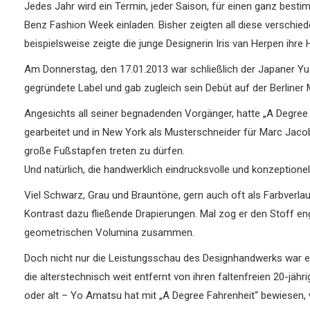
Jedes Jahr wird ein Termin, jeder Saison, für einen ganz bes
Benz Fashion Week einladen. Bisher zeigten all diese verschi
beispielsweise zeigte die junge Designerin Iris van Herpen ihr
Am Donnerstag, den 17.01.2013 war schließlich der Japaner Y
gegründete Label und gab zugleich sein Debüt auf der Berliner 
Angesichts all seiner begnadenden Vorgänger, hatte „A Degree
gearbeitet und in New York als Musterschneider für Marc Jacob
große Fußstapfen treten zu dürfen.
Und natürlich, die handwerklich eindrucksvolle und konzeptione
Viel Schwarz, Grau und Brauntöne, gern auch oft als Farbverlauf.
Kontrast dazu fließende Drapierungen. Mal zog er den Stoff eng 
geometrischen Volumina zusammen.
Doch nicht nur die Leistungsschau des Designhandwerks war 
die alterstechnisch weit entfernt von ihren faltenfreien 20-jäh
oder alt – Yo Amatsu hat mit „A Degree Fahrenheit“ bewiesen, 