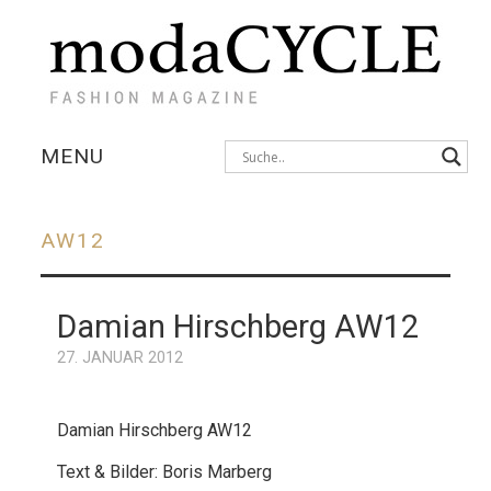
MENU
KOLLEKTIONEN
AW12
AUSSTELLUNGEN
Damian Hirschberg AW12
FOTOSTRECKEN
Post
navigation
27. JANUAR 2012
INTERVIEWS
Damian Hirschberg AW12
Text & Bilder: Boris Marberg