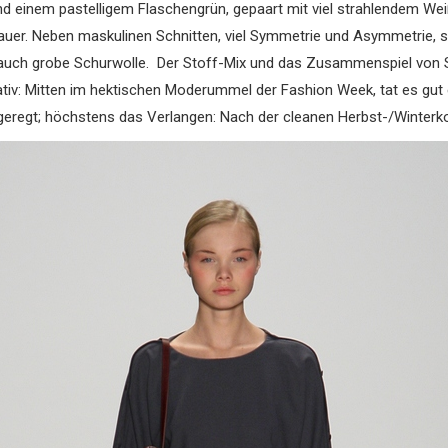
 einem pastelligem Flaschengrün, gepaart mit viel strahlendem Wei
auer.
Neben maskulinen Schnitten, viel Symmetrie und Asymmetrie, sa
er auch grobe Schurwolle. Der Stoff-Mix und das Zusammenspiel vo
ativ: Mitten im hektischen Moderummel der Fashion Week, tat es g
eregt; höchstens das Verlangen: Nach der cleanen Herbst-/Winterko