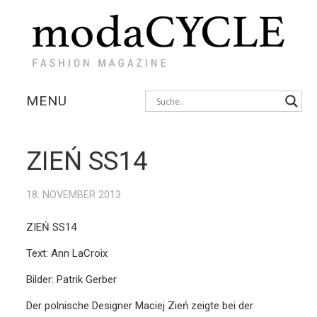
MENU
KOLLEKTIONEN
ZIEŃ SS14
AUSSTELLUNGEN
18. NOVEMBER 2013
FOTOSTRECKEN
ZIEŃ SS14
INTERVIEWS
Text: Ann LaCroix
Bilder: Patrik Gerber
Der polnische Designer Maciej Zień zeigte bei der