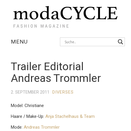
MENU
KOLLEKTIONEN
Trailer Editorial
AUSSTELLUNGEN
Andreas Trommler
FOTOSTRECKEN
2. SEPTEMBER 2011
DIVERSES
INTERVIEWS
Model: Christiane
Haare / Make-Up:
Anja Stachelhaus & Team
Mode:
Andreas Trommler