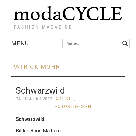
MENU
KOLLEKTIONEN
PATRICK MOHR
AUSSTELLUNGEN
Schwarzwild
FOTOSTRECKEN
24. FEBRUAR 2012
ARTIKEL
,
INTERVIEWS
FOTOSTRECKEN
Schwarzwild
Bilder: Boris Marberg