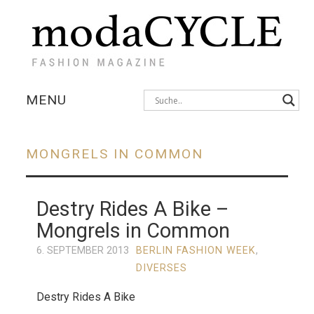
MENU
KOLLEKTIONEN
MONGRELS IN COMMON
AUSSTELLUNGEN
Destry Rides A Bike –
FOTOSTRECKEN
Mongrels in Common
INTERVIEWS
6. SEPTEMBER 2013
BERLIN FASHION WEEK
,
DIVERSES
Destry Rides A Bike