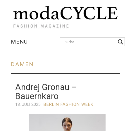
MENU
KOLLEKTIONEN
DAMEN
AUSSTELLUNGEN
Andrej Gronau –
FOTOSTRECKEN
Bauernkaro
INTERVIEWS
18. JULI 2025
BERLIN FASHION WEEK