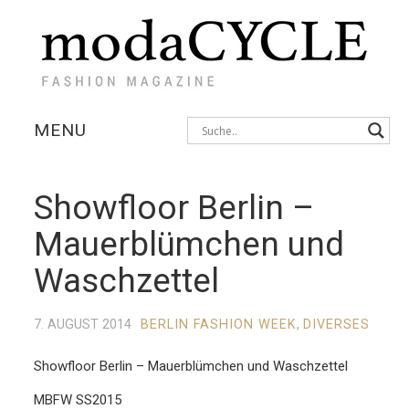
MENU
KOLLEKTIONEN
Showfloor Berlin –
AUSSTELLUNGEN
Mauerblümchen und
FOTOSTRECKEN
Waschzettel
INTERVIEWS
7. AUGUST 2014
BERLIN FASHION WEEK
,
DIVERSES
Showfloor Berlin – Mauerblümchen und Waschzettel
MBFW SS2015