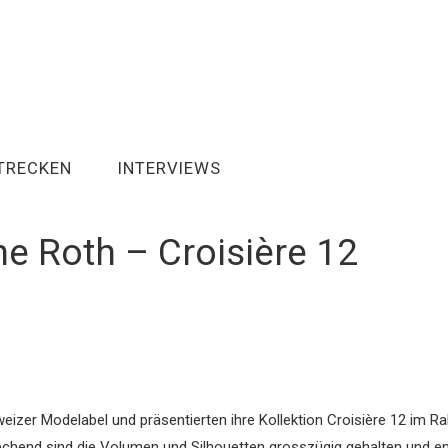
TRECKEN
INTERVIEWS
ne Roth – Croisière 12
eizer Modelabel und präsentierten ihre Kollektion Croisière 12 im 
rechend sind die Volumen und Silhouetten grosszügig gehalten und e