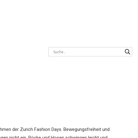
Rahmen der Zurich Fashion Days.
Bewegungsfreiheit und
ngen nicht ein. Röcke und Hosen schwingen leicht und