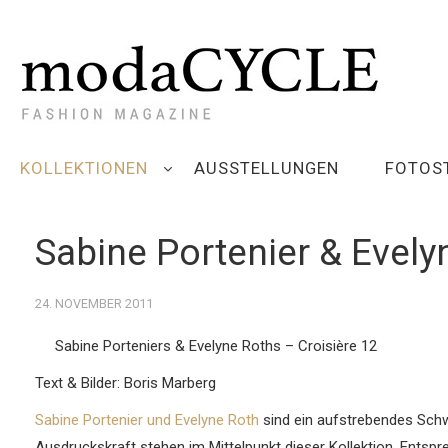
KOLLEKTIONEN
AUSSTELLUNGEN
FOTOS
Sabine Portenier & Evely
24. NOVEMBER 2011
Sabine Porteniers & Evelyne Roths – Croisière 12
Text & Bilder: Boris Marberg
Sabine Portenier und Evelyne Roth
sind ein aufstrebendes Schw
Ausdruckskraft stehen im Mittelpunkt dieser Kollektion. Entsp