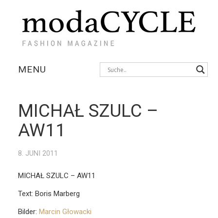
MENU
KOLLEKTIONEN
MICHAŁ SZULC –
AUSSTELLUNGEN
AW11
FOTOSTRECKEN
8. JUNI 2011
INTERVIEWS
MICHAŁ SZULC – AW11
Text: Boris Marberg
Bilder:
Marcin Głowacki