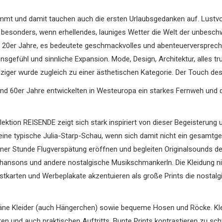
ommt und damit tauchen auch die ersten Urlaubsgedanken auf. Lustv
, besonders, wenn erhellendes, launiges Wetter die Welt der unbes
 20er Jahre, es bedeutete geschmackvolles und abenteuerverspreche
gefühl und sinnliche Expansion. Mode, Design, Architektur, alles tr
ger wurde zugleich zu einer ästhetischen Kategorie. Der Touch des 
und 60er Jahre entwickelten in Westeuropa ein starkes Fernweh und 
llektion REISENDE zeigt sich stark inspiriert von dieser Begeisterung 
ine typische Julia-Starp-Schau, wenn sich damit nicht ein gesamtge
iner Stunde Flugverspätung eröffnen und begleiten Originalsounds de
ansons und andere nostalgische Musikschmankerln. Die Kleidung nimm
ostkarten und Werbeplakate akzentuieren als große Prints die nosta
ndäne Kleider (auch Hängerchen) sowie bequeme Hosen und Röcke. Kl
nten und auch praktischen Auftritts. Bunte Prints kontrastieren zu 