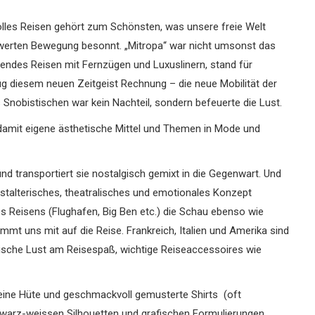
olles Reisen gehört zum Schönsten, was unsere freie Welt
chwerten Bewegung besonnt.
„Mitropa“ war nicht umsonst das
ndes Reisen mit Fernzügen und Luxuslinern, stand für
ug diesem neuen Zeitgeist Rechnung – die neue Mobilität der
Snobistischen war kein Nachteil, sondern befeuerte die Lust.
damit eigene ästhetische Mittel und Themen in Mode und
und transportiert sie nostalgisch gemixt in die Gegenwart. Und
stalterisches, theatralisches und emotionales Konzept
s Reisens (Flughafen, Big Ben etc.) die Schau ebenso wie
t uns mit auf die Reise. Frankreich, Italien und Amerika sind
lgische Lust am Reisespaß, wichtige Reiseaccessoires wie
eine Hüte und geschmackvoll gemusterte Shirts (oft
schwarz-weissen Silhouetten und grafischen Formulierungen,