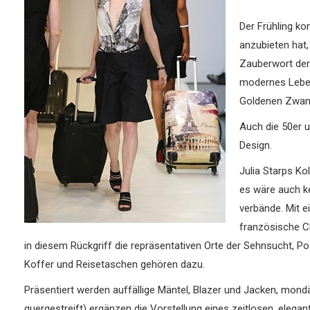
Der Frühling k
anzubieten hat
Zauberwort der
modernes Lebens
Goldenen Zwanzi
Auch die 50er 
Design.
Julia Starps Ko
es wäre auch ke
verbände. Mit e
französische Ch
in diesem Rückgriff die repräsentativen Orte der Sehnsucht, P
Koffer und Reisetaschen gehören dazu.
Präsentiert werden auffällige Mäntel, Blazer und Jacken, mo
quergestreift) ergänzen die Vorstellung eines zeitlosen, elega