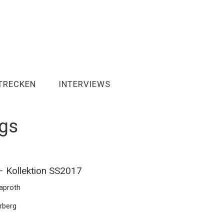
TRECKEN
INTERVIEWS
ngs
– Kollektion SS2017
Paproth
arberg