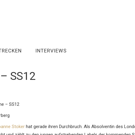
TRECKEN
INTERVIEWS
 – SS12
he – SS12
rberg
oanne Stoker
hat gerade ihren Durchbruch. Als Absolventin des Londo
cht und zählt zu den jungen aufstrebenden Labels der kommenden S