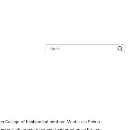
n College of Fashion hat sie ihren Master als Schuh-
aison.
Insbesondere hat sie die internationale Presse