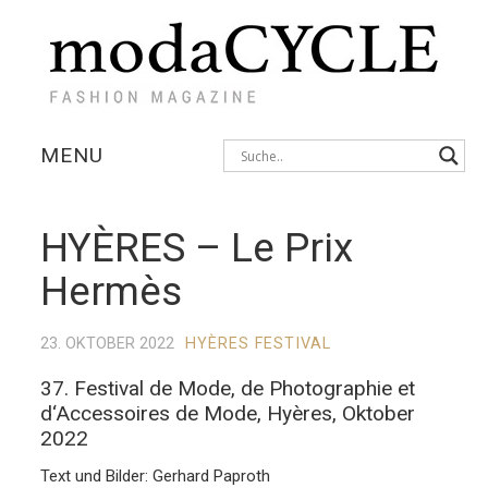
MENU
KOLLEKTIONEN
HYÈRES – Le Prix
AUSSTELLUNGEN
Hermès
FOTOSTRECKEN
23. OKTOBER 2022
HYÈRES FESTIVAL
INTERVIEWS
37. Festival de Mode, de Photographie et
d‘Accessoires de Mode, Hyères, Oktober
2022
Text und Bilder: Gerhard Paproth