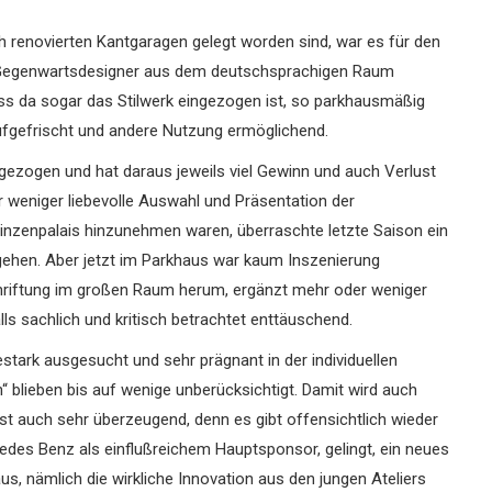
h renovierten Kantgaragen gelegt worden sind, war es für den
ter Gegenwartsdesigner aus dem deutschsprachigen Raum
ass da sogar das Stilwerk eingezogen ist, so parkhausmäßig
ufgefrischt und andere Nutzung ermöglichend.
 gezogen und hat daraus jeweils viel Gewinn und auch Verlust
r weniger liebevolle Auswahl und Präsentation der
zenpalais hinzunehmen waren, überraschte letzte Saison ein
 gehen. Aber jetzt im Parkhaus war kaum Inszenierung
hriftung im großen Raum herum, ergänzt mehr oder weniger
lls sachlich und kritisch betrachtet enttäuschend.
stark ausgesucht und sehr prägnant in der individuellen
 blieben bis auf wenige unberücksichtigt. Damit wird auch
t auch sehr überzeugend, denn es gibt offensichtlich wieder
des Benz als einflußreichem Hauptsponsor, gelingt, ein neues
, nämlich die wirkliche Innovation aus den jungen Ateliers