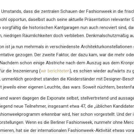
 Umstands, dass die zentralen Schauen der Fashionweek in die frisc
 wohl opportun, daselbst auch seine aktuelle Präsentation relevan
 sorgfältig die historischen Kantgaragen nun auch renoviert sind, d
en, niedrigen Räumlichkeiten doch verblieben. Denkmalschutzmäßig a
lon ist ja nun mehrmals in verschiedenste Architekturkonstellationen
ntative gezogen. Der zweite Faktor, der dazu kam, war die mehr ode
 Nachdem schon einige Abstriche nach dem Auszug aus dem Kronprin
für die Inszenierung (
wir berichteten
), es schien wieder aufwärts zu
unmerklich geordnet standen die Kleiderständer mit Designer-Besc
it jeweils einer eigenen Leuchte, das wars. Soweit nüchtern, bestenfa
end waren dagegen die Exponate selbst, stellvertretend und aussage
egend neue Teilnehmer, insgesamt etwa 47, die „üblichen Kandidaten“
hionweekprogramm erkennbar wird, hier schon vorgestellt. Und der is
orstellungen. Wenn es die Berliner Fashionweek, nunmehr ohne Merce
ren, hat sie der internationalen Fashionweek-Aktivität etwas voraus