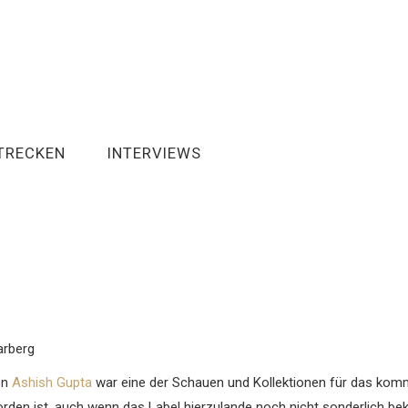
TRECKEN
INTERVIEWS
arberg
on
Ashish Gupta
war eine der Schauen und Kollektionen für das kom
den ist, auch wenn das Label hierzulande noch nicht sonderlich bek