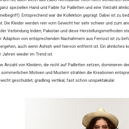
ganz speziellen Hand und Faible für Pailletten und eine Vielzahl ähn
elbegriff).
Entsprechend war die Kollektion geprägt. Dabei ist zu b
ht. Die Kleider werden rein vom Gewicht her sehr schwer und zum and
 der Verbindung Indien, Pakistan und diese Herstellungsmethoden st
der Adaption von entsprechenden Nachahmern aus Fernost ist zu befü
ergehen, auch wenn Ashish weit hiervon entfernt ist. Ein ähnliches
r Jahren wieder im Trend ist.
ine Anzahl von Kleidern, die nicht auf Pailletten setzen, dominieren 
 sommerlichen Motiven und Mustern strahlen die Kreationen entsprec
cht geschuldet, gradlinig vertikal, fast schon unspektakulär.