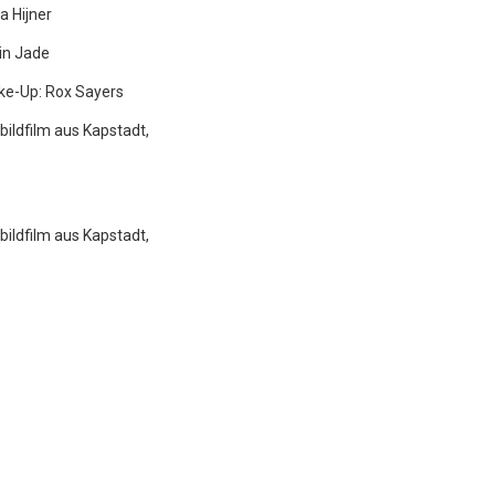
a Hijner
bin Jade
ke-Up: Rox Sayers
ildfilm aus Kapstadt,
ildfilm aus Kapstadt,