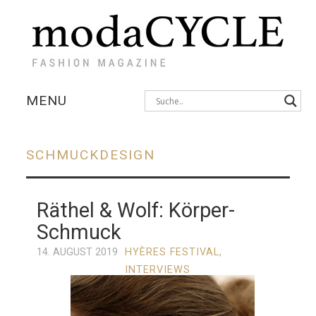
MENU
KOLLEKTIONEN
SCHMUCKDESIGN
AUSSTELLUNGEN
Räthel & Wolf: Körper-
FOTOSTRECKEN
Schmuck
INTERVIEWS
14. AUGUST 2019
HYÈRES FESTIVAL
,
INTERVIEWS