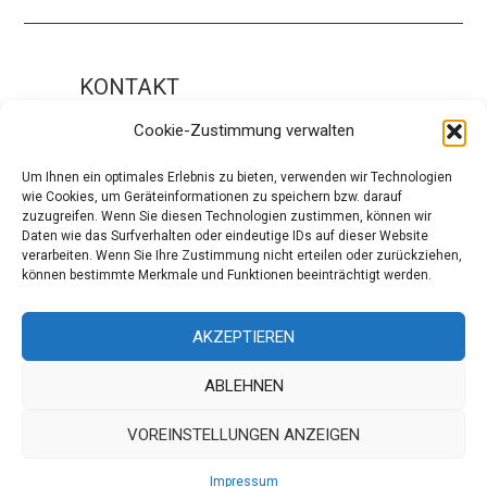
KONTAKT
Impressum
Cookie-Zustimmung verwalten
ÜBER UNS
Um Ihnen ein optimales Erlebnis zu bieten, verwenden wir Technologien
wie Cookies, um Geräteinformationen zu speichern bzw. darauf
Die Redaktion
zuzugreifen. Wenn Sie diesen Technologien zustimmen, können wir
Daten wie das Surfverhalten oder eindeutige IDs auf dieser Website
Über modaCYCLE
verarbeiten. Wenn Sie Ihre Zustimmung nicht erteilen oder zurückziehen,
können bestimmte Merkmale und Funktionen beeinträchtigt werden.
SOCIAL
Facebook
AKZEPTIEREN
Instagram
ABLEHNEN
VOREINSTELLUNGEN ANZEIGEN
© 2026 MODACYCLE. ALL RIGHTS RESERVED.
Impressum