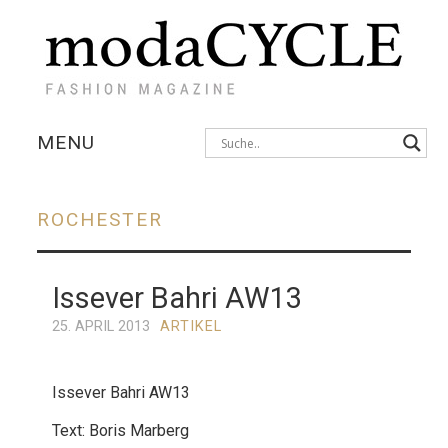
MENU
KOLLEKTIONEN
ROCHESTER
AUSSTELLUNGEN
Issever Bahri AW13
FOTOSTRECKEN
25. APRIL 2013
ARTIKEL
INTERVIEWS
Issever Bahri AW13
Text: Boris Marberg