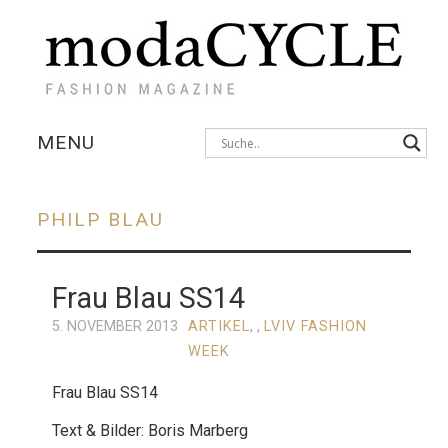
MENU
KOLLEKTIONEN
PHILP BLAU
AUSSTELLUNGEN
Frau Blau SS14
FOTOSTRECKEN
5. NOVEMBER 2013
ARTIKEL
, ,
LVIV FASHION
INTERVIEWS
WEEK
Frau Blau SS14
Text & Bilder: Boris Marberg