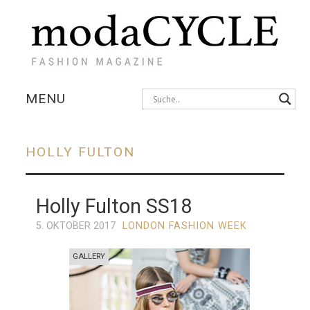
MENU
KOLLEKTIONEN
HOLLY FULTON
AUSSTELLUNGEN
Holly Fulton SS18
FOTOSTRECKEN
5. OKTOBER 2017
LONDON FASHION WEEK
INTERVIEWS
GALLERY