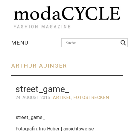
MENU
KOLLEKTIONEN
ARTHUR AUINGER
AUSSTELLUNGEN
street_game_
FOTOSTRECKEN
24. AUGUST 2015
ARTIKEL
,
FOTOSTRECKEN
INTERVIEWS
street_game_
Fotografin: Iris Huber | ansichtsweise