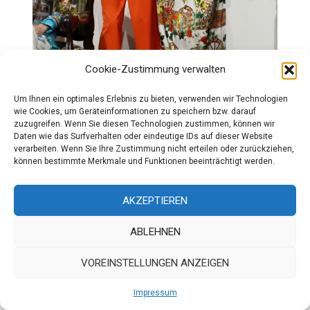
Cookie-Zustimmung verwalten
Um Ihnen ein optimales Erlebnis zu bieten, verwenden wir Technologien
wie Cookies, um Geräteinformationen zu speichern bzw. darauf
zuzugreifen. Wenn Sie diesen Technologien zustimmen, können wir
Daten wie das Surfverhalten oder eindeutige IDs auf dieser Website
verarbeiten. Wenn Sie Ihre Zustimmung nicht erteilen oder zurückziehen,
können bestimmte Merkmale und Funktionen beeinträchtigt werden.
Im vergleichbaren Sinne gestaltet auch
Odzieżowe Pole
AKZEPTIEREN
ihre vorgestellte Kollektion
EkoEgo
(beziehungsweise
Teile daraus), gerade was zum Beispiel die gelockerten
ABLEHNEN
Blazer in Kombination mit weiter Hose betrifft.
VOREINSTELLUNGEN ANZEIGEN
Odzieżowe Pole
ist eine polnische Modemarke, die sich
auf elegante und umweltfreundliche Kleidung
Impressum
spezialisiert hat. Die Marke ist bekannt für ihre