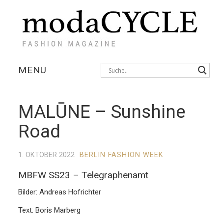
MENU
KOLLEKTIONEN
MALŪNE – Sunshine
AUSSTELLUNGEN
Road
FOTOSTRECKEN
1. OKTOBER 2022
BERLIN FASHION WEEK
INTERVIEWS
MBFW SS23 – Telegraphenamt
Bilder: Andreas Hofrichter
Text: Boris Marberg