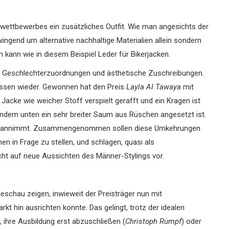
ewettbewerbes ein zusätzliches Outfit. Wie man angesichts der
ingend um alternative nachhaltige Materialien allein sondern
 kann wie in diesem Beispiel Leder für Bikerjacken.
um Geschlechterzuordnungen und ästhetische Zuschreibungen.
ressen wieder. Gewonnen hat den Preis
Layla Al Tawaya
mit
acke wie weicher Stoff verspielt gerafft und ein Kragen ist
 indem unten ein sehr breiter Saum aus Rüschen angesetzt ist.
Form annimmt. Zusammengenommen sollen diese Umkehrungen
en in Frage zu stellen, und schlagen, quasi als
cht auf neue Aussichten des Männer-Stylings vor.
geschau zeigen, inwieweit der Preisträger nun mit
t hin ausrichten konnte. Das gelingt, trotz der idealen
 ihre Ausbildung erst abzuschließen (
Christoph Rumpf
) oder