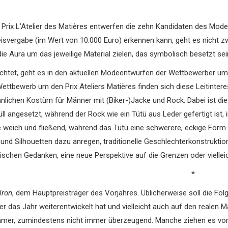
n Prix L’Atelier des Matières entwerfen die zehn Kandidaten des Mod
eisvergabe (im Wert von 10.000 Euro) erkennen kann, geht es nicht zw
ie Aura um das jeweilige Material zielen, das symbolisch besetzt sein
richtet, geht es in den aktuellen Modeentwürfen der Wettbewerber 
ettbewerb um den Prix Ateliers Matières finden sich diese Leitinte
ichen Kostüm für Männer mit (Biker-)Jacke und Rock. Dabei ist die J
l angesetzt, während der Rock wie ein Tütü aus Leder gefertigt ist,
ke weich und fließend, während das Tütü eine schwerere, eckige 
 und Silhouetten dazu anregen, traditionelle Geschlechterkonstruktion
schen Gedanken, eine neue Perspektive auf die Grenzen oder viellei
*
lron
, dem Hauptpreisträger des Vorjahres. Üblicherweise soll die Fol
das Jahr weiterentwickelt hat und vielleicht auch auf den realen Mark
 immer, zumindestens nicht immer überzeugend. Manche ziehen es vor,