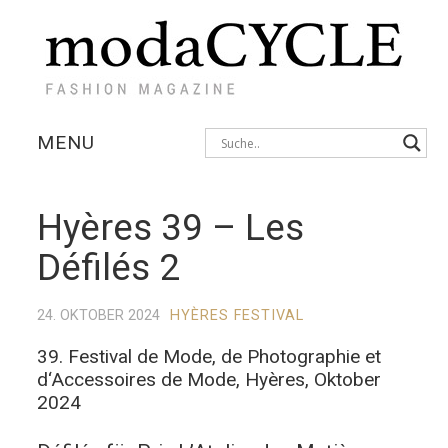
MENU
KOLLEKTIONEN
Hyères 39 – Les
AUSSTELLUNGEN
Défilés 2
FOTOSTRECKEN
24. OKTOBER 2024
HYÈRES FESTIVAL
INTERVIEWS
39. Festival de Mode, de Photographie et
d‘Accessoires de Mode, Hyères, Oktober
2024