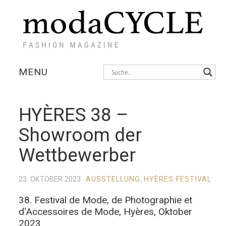
MENU
KOLLEKTIONEN
HYÈRES 38 –
AUSSTELLUNGEN
Showroom der
FOTOSTRECKEN
Wettbewerber
INTERVIEWS
23. OKTOBER 2023
AUSSTELLUNG
,
HYÈRES FESTIVAL
38. Festival de Mode, de Photographie et
d‘Accessoires de Mode, Hyères, Oktober
2023