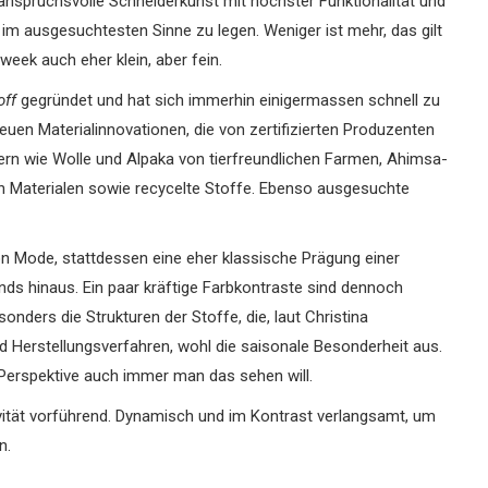
 anspruchsvolle Schneiderkunst mit höchster Funktionalität und
it im ausgesuchtesten Sinne zu legen.
Weniger ist mehr, das gilt
eek auch eher klein, aber fein.
off
gegründet und hat sich immerhin einigermassen schnell zu
uen Materialinnovationen, die von zertifizierten Produzenten
sern wie Wolle und Alpaka von tierfreundlichen Farmen, Ahimsa-
n Materialen sowie recycelte Stoffe. Ebenso ausgesuchte
on Mode, stattdessen eine eher klassische Prägung einer
nds hinaus. Ein paar kräftige Farbkontraste sind dennoch
nders die Strukturen der Stoffe, die, laut Christina
d Herstellungsverfahren, wohl die saisonale Besonderheit aus.
 Perspektive auch immer man das sehen will.
tivität vorführend. Dynamisch und im Kontrast verlangsamt, um
n.