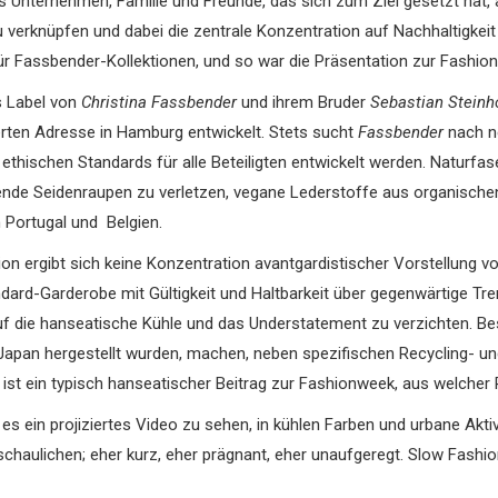
nes Unternehmen, Familie und Freunde, das sich zum Ziel gesetzt hat,
u verknüpfen und dabei die zentrale Konzentration auf Nachhaltigke
ür Fassbender-Kollektionen, und so war die Präsentation zur Fashionw
s Label von
Christina Fassbender
und ihrem Bruder
Sebastian Steinh
rten Adresse in Hamburg entwickelt. Stets sucht
Fassbender
nach ne
ethischen Standards für alle Beteiligten entwickelt werden. Naturfa
ende Seidenraupen zu verletzen, vegane Lederstoffe aus organische
n Portugal und Belgien.
on ergibt sich keine Konzentration avantgardistischer Vorstellung v
ndard-Garderobe mit Gültigkeit und Haltbarkeit über gegenwärtige Tre
uf die hanseatische Kühle und das Understatement zu verzichten. Beso
Japan hergestellt wurden, machen, neben spezifischen Recycling- un
ist ein typisch hanseatischer Beitrag zur Fashionweek, aus welcher
 es ein projiziertes Video zu sehen, in kühlen Farben und urbane Ak
haulichen; eher kurz, eher prägnant, eher unaufgeregt. Slow Fashio