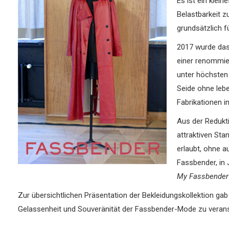
Es ist ein klei
Belastbarkeit z
grundsätzlich f
2017 wurde da
einer renommie
unter höchsten 
Seide ohne leb
Fabrikationen i
Aus der Redukti
attraktiven Sta
erlaubt, ohne a
Fassbender, in 
My Fassbender
Zur übersichtlichen Präsentation der Bekleidungskollektion gab
Gelassenheit und Souveränität der Fassbender-Mode zu veransc